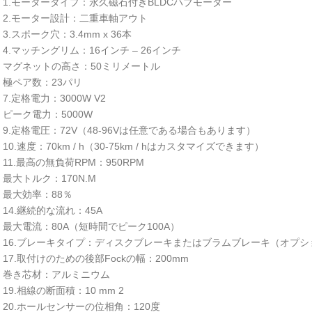
1.モータータイプ：永久磁石付きBLDCハブモーター
2.モーター設計：二重車軸アウト
3.スポーク穴：3.4mm x 36本
4.マッチングリム：16インチ – 26インチ
マグネットの高さ：50ミリメートル
極ペア数：23パリ
7.定格電力：3000W V2
ピーク電力：5000W
9.定格電圧：72V（48-96Vは任意である場合もあります）
10.速度：70km / h（30-75km / hはカスタマイズできます）
11.最高の無負荷RPM：950RPM
最大トルク：170N.M
最大効率：88％
14.継続的な流れ：45A
最大電流：80A（短時間でピーク100A）
16.ブレーキタイプ：ディスクブレーキまたはブラムブレーキ（オプシ
17.取付けのための後部Fockの幅：200mm
巻き芯材：アルミニウム
19.相線の断面積：10 mm 2
20.ホールセンサーの位相角：120度