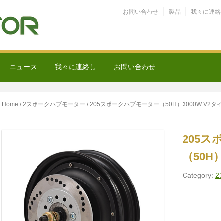
お問い合わせ
製品
我々に連絡
ニュース
我々に連絡し
お問い合わせ
Home
/
2スポークハブモーター
/ 205スポークハブモーター（50H）3000W V2タ
205
（50H
Category: