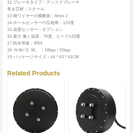
11.ブレーキタイプ：ディスクブレーキ
巻き芯材：スチール
13.相ワイヤーの横断面：8mm 2
14.ホールセンサーの位相角：120度
15.温度センサー：オプション
16.最大
働く温度：70度、ピーク120度
17.防水等級：IP54
18. N.W./ G..W。
：18kgs / 20kgs
19.パッケージサイズ：44 * 43 * 41CM
Related Products