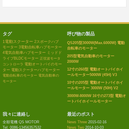
タグ
呼び物の製品
1電動スクーター
2スポークハブ
QS205型3000W(Max.6000W) 電動
モーター
3電動自転車ハブモーター
自転車のモーター
4電気自動車ハブモーター
ミッドド
205型電気自動車のモーター
ライブBLDCモーター
正弦波モータ
2000W
電動オートバイのモー
コントローラ
12寸の260型 電動オートバイホイ
ター
電動スクーターハブモーター
ールモーター5000W (45H) V3
電動自転車のモーター
電気自動車の
モーター
10寸の205型 電動オートバイホイ
ールモーター 3000W (50H) V2
3000W-8000W 16寸の273型 電動オ
ートバイホイールモーター
我々に連絡し
最近のポスト
全順電機 QS MOTOR
News Three
2015-02-16
Tel: 0086-13456357532
News Two
2014-10-03