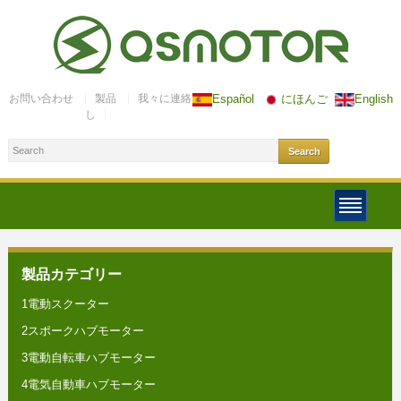
お問い合わせ
製品
我々に連絡
Español
にほんご
English
し
製品カテゴリー
1電動スクーター
2スポークハブモーター
3電動自転車ハブモーター
4電気自動車ハブモーター