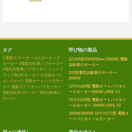
タグ
呼び物の製品
1電動スクーター
2スポークハブ
QS205型3000W(Max.6000W) 電動
モーター
3電動自転車ハブモーター
自転車のモーター
4電気自動車ハブモーター
ミッドド
205型電気自動車のモーター
ライブBLDCモーター
正弦波モータ
2000W
電動オートバイのモー
コントローラ
12寸の260型 電動オートバイホイ
ター
電動スクーターハブモーター
ールモーター5000W (45H) V3
電動自転車のモーター
電気自動車の
モーター
10寸の205型 電動オートバイホイ
ールモーター 3000W (50H) V2
3000W-8000W 16寸の273型 電動オ
ートバイホイールモーター