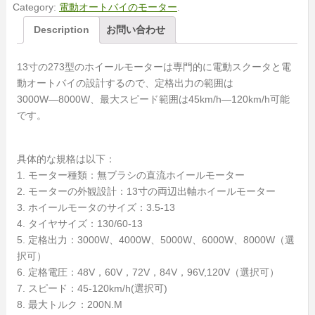
Category:
電動オートバイのモーター
.
Description
お問い合わせ
13寸の273型のホイールモーターは専門的に電動スクータと電
動オートバイの設計するので、定格出力の範囲は
3000W―8000W、最大スピード範囲は45km/h―120km/h可能
です。
具体的な規格は以下：
1. モーター種類：無ブラシの直流ホイールモーター
2. モーターの外観設計：13寸の両辺出軸ホイールモーター
3. ホイールモータのサイズ：3.5-13
4. タイヤサイズ：130/60-13
5. 定格出力：3000W、4000W、5000W、6000W、8000W（選
択可）
6. 定格電圧：48V，60V，72V，84V，96V,120V（選択可）
7. スピード：45-120km/h(選択可)
8. 最大トルク：200N.M