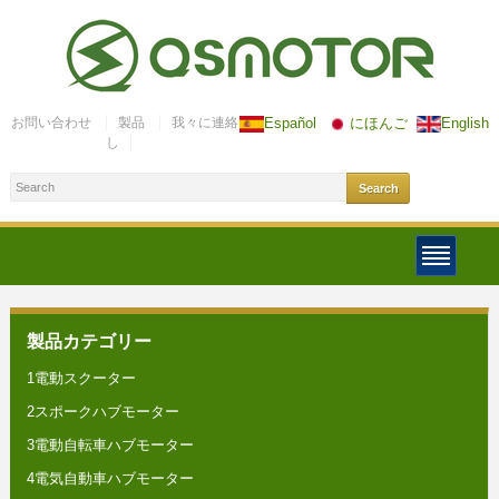
お問い合わせ
製品
我々に連絡
Español
にほんご
English
し
製品カテゴリー
1電動スクーター
2スポークハブモーター
3電動自転車ハブモーター
4電気自動車ハブモーター