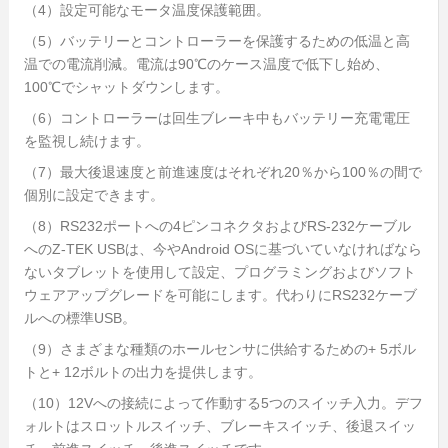
（4）設定可能なモータ温度保護範囲。
（5）バッテリーとコントローラーを保護するための低温と高
温での電流削減。電流は90℃のケース温度で低下し始め、
100℃でシャットダウンします。
（6）コントローラーは回生ブレーキ中もバッテリー充電電圧
を監視し続けます。
（7）最大後退速度と前進速度はそれぞれ20％から100％の間で
個別に設定できます。
（8）RS232ポートへの4ピンコネクタおよびRS-232ケーブル
へのZ-TEK USBは、今やAndroid OSに基づいていなければなら
ないタブレットを使用して設定、プログラミングおよびソフト
ウェアアップグレードを可能にします。代わりにRS232ケーブ
ルへの標準USB。
（9）さまざまな種類のホールセンサに供給するための+ 5ボル
トと+ 12ボルトの出力を提供します。
（10）12Vへの接続によって作動する5つのスイッチ入力。デフ
ォルトはスロットルスイッチ、ブレーキスイッチ、後退スイッ