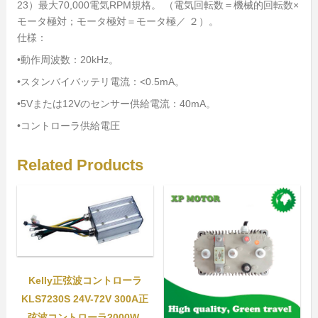
23）最大70,000電気RPM規格。 （電気回転数＝機械的回転数×
モータ極対；モータ極対＝モータ極／ ２）。
仕様：
•動作周波数：20kHz。
•スタンバイバッテリ電流：<0.5mA。
•5Vまたは12Vのセンサー供給電流：40mA。
•コントローラ供給電圧
Related Products
Kelly正弦波コントローラ
KLS7230S 24V-72V 300A正
弦波コントローラ2000W-