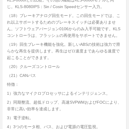
じ。KLS-8080IPS：Sin / Cosin Speedセンサー入力。
（18）ブレーキアナログ回生モード。この回生モードでは、こ
れ以上サポートするためのブレーキスイッチは必要ありませ
ん。ソフトウェアバージョン0106からのみ入手可能です。KLS
コントローラは、フラッシュの再使用をサポートできません。
（19）回生ブレーキ機能を強化。新しいABSの技術は強力で滑
らかな再生を提供します。再生はゼロ速度まであらゆる速度で
起こることができます。
（20）クルーズコントロール
（21）CANバス
特徴：
1）強力なマイクロプロセッサによるインテリジェンス。
2）同期整流、超低ドロップ、高速SVPWMおよびFOCにより、
非常に高い効率を達成します。
3）電子逆転。
4）3つのモータ相、バス、および電源の電圧監視。