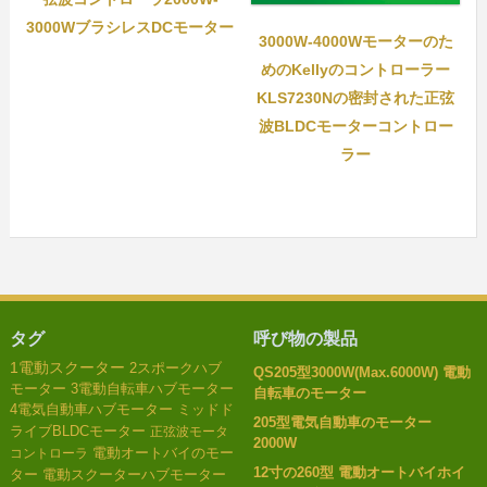
3000WブラシレスDCモーター
3000W-4000Wモーターのた
めのKellyのコントローラー
KLS7230Nの密封された正弦
波BLDCモーターコントロー
ラー
タグ
呼び物の製品
1電動スクーター
2スポークハブ
QS205型3000W(Max.6000W) 電動
モーター
3電動自転車ハブモーター
自転車のモーター
4電気自動車ハブモーター
ミッドド
205型電気自動車のモーター
ライブBLDCモーター
正弦波モータ
2000W
電動オートバイのモー
コントローラ
12寸の260型 電動オートバイホイ
ター
電動スクーターハブモーター