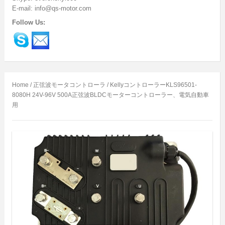
E-mail: info@qs-motor.com
Follow Us:
Home
/
正弦波モータコントローラ
/ KellyコントローラーKLS96501-
8080H 24V-96V 500A正弦波BLDCモーターコントローラー、電気自動車
用