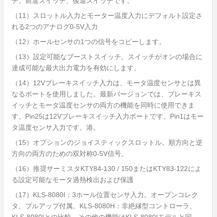
チ、前進スイッチ、後進スイッチです。
（11）スロットル入力とモーター温度入力にデフォルト設定さ
れる2つのアナログ0-5V入力
（12）ホールセンサの1つの信号をコピーします。
（13）設定可能なブーストスイッチ。スイッチがオンの場合に
達成可能な最大出力電力を有効にします。
（14）12Vブレーキスイッチ入力は、モータ温度センサとは異
なるポートを使用しました。最新バージョンでは、ブレーキス
イッチとモータ温度センサの両方の機能を同時に使用できま
す。Pin25は12Vブレーキスイッチ入力ポートです。Pin1はモー
タ温度センサ入力です。港。
（15）オプションのジョイスティックスロットル。順方向と逆
方向の両方のための双対称0-5V信号。
（16）推奨サーミスタKTY84-130 / 150またはKTY83-122によ
る設定可能なモータ過熱検出および保護
（17）KLS-8080I：3ホール位置センサ入力。オープンコレク
タ、プルアップ付属。KLS-8080H：非絶縁型コントローラ、
KLS-8080Iとの比較。その他の機能はKLS-8080Iモデルと同